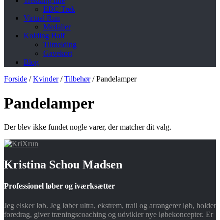
Trekking ture
EBC Trek
Virtual Run
Medaljer
Kolding Half
Tilmelding
Gavekort
Blog
Forside
/
Kvinder
/
Tilbehør
/
Pandelamper
Pandelamper
Der blev ikke fundet nogle varer, der matcher dit valg.
Kristina Schou Madsen
Professionel løber og iværksætter
Jeg elsker løb. Jeg løber ultra, ekstrem, trail og arrangerer løb, holder
foredrag, giver træningscoaching og udvikler nye løbekoncepter. Er