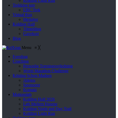
Kolding Light Run
Trekking ture
EBC Trek
Virtual Run
Medaljer
Kolding Half
Tilmelding
Gavekort
Blog
Menu
≡
╳
Foredrag
Coaching
Personlig Træningsvejledning
World Marathon Challenge
Kristina Schou Madsen
Atleten
Sponsorer
Kontakt
Motionsløb
Kolding Half 2026
Løb Mellem Husene
Kolding Night and Day Trail
Kolding Light Run