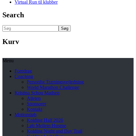
Virtual Run til klubber
Search
Søg
Kurv
Menu
Foredrag
Coaching
Personlig Træningsvejledning
World Marathon Challenge
Kristina Schou Madsen
Atleten
Sponsorer
Kontakt
Motionsløb
Kolding Half 2026
Løb Mellem Husene
Kolding Night and Day Trail