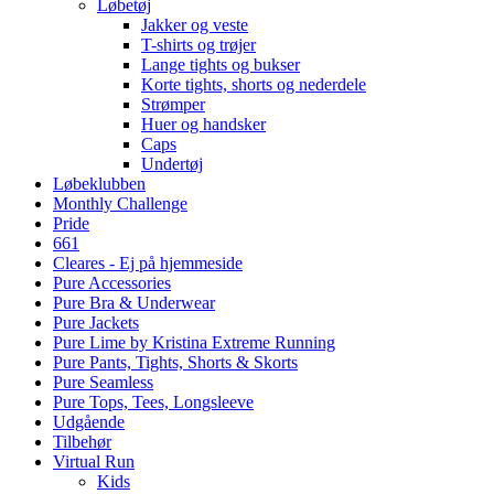
Løbetøj
Jakker og veste
T-shirts og trøjer
Lange tights og bukser
Korte tights, shorts og nederdele
Strømper
Huer og handsker
Caps
Undertøj
Løbeklubben
Monthly Challenge
Pride
661
Cleares - Ej på hjemmeside
Pure Accessories
Pure Bra & Underwear
Pure Jackets
Pure Lime by Kristina Extreme Running
Pure Pants, Tights, Shorts & Skorts
Pure Seamless
Pure Tops, Tees, Longsleeve
Udgående
Tilbehør
Virtual Run
Kids