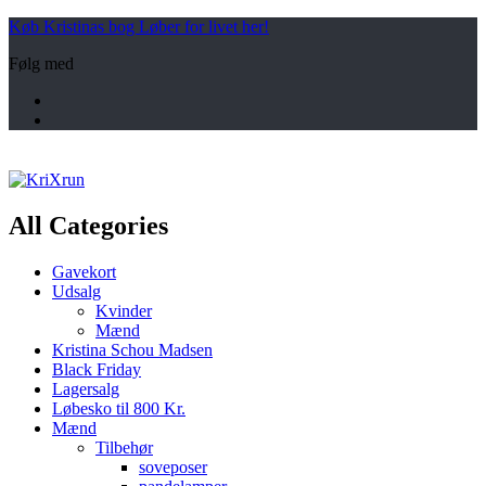
Køb Kristinas bog Løber for livet her!
Følg med
All Categories
Gavekort
Udsalg
Kvinder
Mænd
Kristina Schou Madsen
Black Friday
Lagersalg
Løbesko til 800 Kr.
Mænd
Tilbehør
soveposer