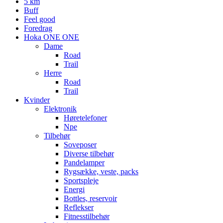
5 km
Buff
Feel good
Foredrag
Hoka ONE ONE
Dame
Road
Trail
Herre
Road
Trail
Kvinder
Elektronik
Høretelefoner
Npe
Tilbehør
Soveposer
Diverse tilbehør
Pandelamper
Rygsække, veste, packs
Sportspleje
Energi
Bottles, reservoir
Reflekser
Fitnesstilbehør