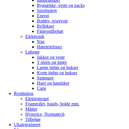
pandelamper
Rygsække, veste og packs
Sportspleje
Energi
Bottles, reservoir
Reflekser
Fitnesstilbehør
Elektronik
Npe
Høretelefoner
Løbetøj
Jakker og veste
T-shirts og trøjer
Lange tights og bukser
Korte tights og bukser
Strømper
Huer og handsker
Caps
Restitution
Elektroterapi
Foamroller, bands, bolde mm.
Måtter
Hyperice, Normatech
Tilbehør
Ukategoriseret