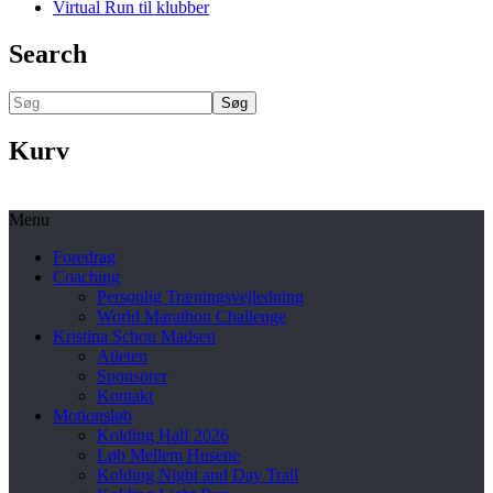
Virtual Run til klubber
Search
Søg
Kurv
Menu
Foredrag
Coaching
Personlig Træningsvejledning
World Marathon Challenge
Kristina Schou Madsen
Atleten
Sponsorer
Kontakt
Motionsløb
Kolding Half 2026
Løb Mellem Husene
Kolding Night and Day Trail