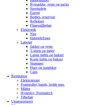
pandelamper
Rygsække, veste og packs
Sportspleje
Energi
Bottles, reservoir
Reflekser
Fitnesstilbehør
Elektronik
Npe
Høretelefoner
Løbetøj
Jakker og veste
T-shirts og trøjer
Lange tights og bukser
Korte tights og bukser
Strømper
Huer og handsker
Caps
Restitution
Elektroterapi
Foamroller, bands, bolde mm.
Måtter
Hyperice, Normatech
Tilbehør
Ukategoriseret