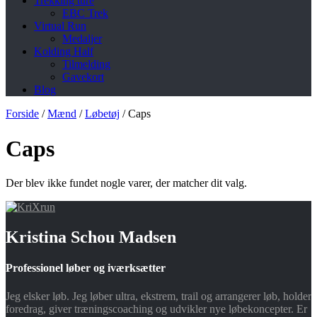
Trekking ture
EBC Trek
Virtual Run
Medaljer
Kolding Half
Tilmelding
Gavekort
Blog
Forside
/
Mænd
/
Løbetøj
/
Caps
Caps
Der blev ikke fundet nogle varer, der matcher dit valg.
Kristina Schou Madsen
Professionel løber og iværksætter
Jeg elsker løb. Jeg løber ultra, ekstrem, trail og arrangerer løb, holder
foredrag, giver træningscoaching og udvikler nye løbekoncepter. Er