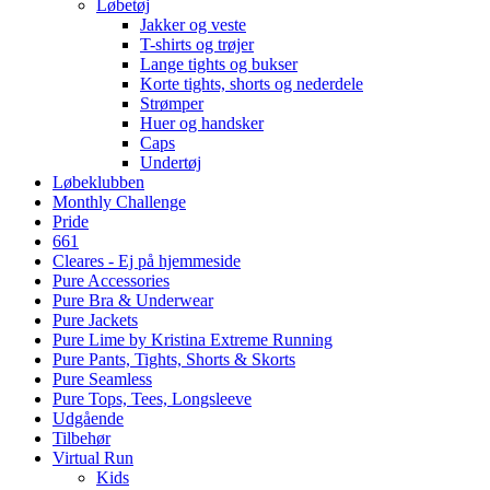
Løbetøj
Jakker og veste
T-shirts og trøjer
Lange tights og bukser
Korte tights, shorts og nederdele
Strømper
Huer og handsker
Caps
Undertøj
Løbeklubben
Monthly Challenge
Pride
661
Cleares - Ej på hjemmeside
Pure Accessories
Pure Bra & Underwear
Pure Jackets
Pure Lime by Kristina Extreme Running
Pure Pants, Tights, Shorts & Skorts
Pure Seamless
Pure Tops, Tees, Longsleeve
Udgående
Tilbehør
Virtual Run
Kids