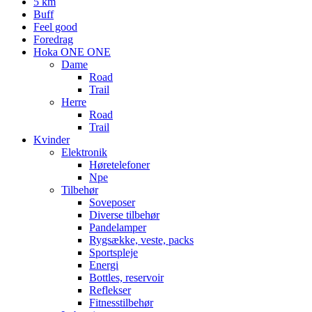
5 km
Buff
Feel good
Foredrag
Hoka ONE ONE
Dame
Road
Trail
Herre
Road
Trail
Kvinder
Elektronik
Høretelefoner
Npe
Tilbehør
Soveposer
Diverse tilbehør
Pandelamper
Rygsække, veste, packs
Sportspleje
Energi
Bottles, reservoir
Reflekser
Fitnesstilbehør