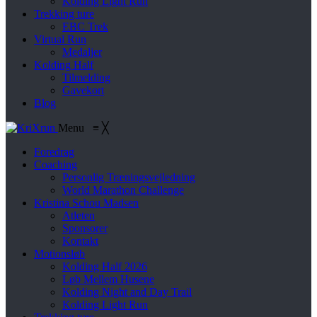
Kolding Light Run
Trekking ture
EBC Trek
Virtual Run
Medaljer
Kolding Half
Tilmelding
Gavekort
Blog
Menu
≡
╳
Foredrag
Coaching
Personlig Træningsvejledning
World Marathon Challenge
Kristina Schou Madsen
Atleten
Sponsorer
Kontakt
Motionsløb
Kolding Half 2026
Løb Mellem Husene
Kolding Night and Day Trail
Kolding Light Run