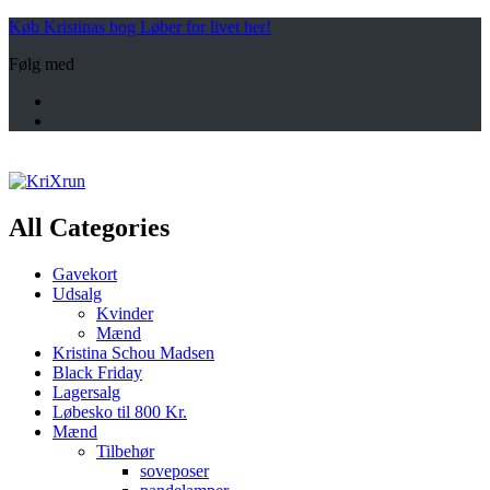
Køb Kristinas bog Løber for livet her!
Følg med
All Categories
Gavekort
Udsalg
Kvinder
Mænd
Kristina Schou Madsen
Black Friday
Lagersalg
Løbesko til 800 Kr.
Mænd
Tilbehør
soveposer